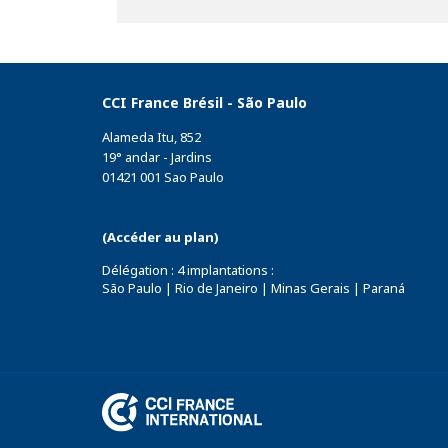
sur
sur
sur
Facebook
Twitter
Linkedin
CCI France Brésil - São Paulo
Alameda Itu, 852
19° andar - Jardins
01421 001 Sao Paulo
(Accéder au plan)
Délégation : 4 implantations :
São Paulo | Rio de Janeiro | Minas Gerais | Paraná