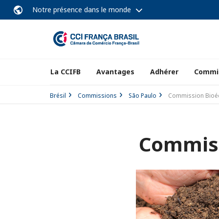
Notre présence dans le monde
La CCIFB
Avantages
Adhérer
Commi
Brésil
Commissions
São Paulo
Commission Bioéc
Commiss