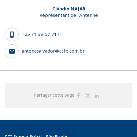
Cláudio NAJAR
Représentant de l'Antenne
+55 71 39 57 7171
antenasalvador@ccfb.com.br
Partager
Partager
Partager
Partager cette page
sur
sur
sur
Facebook
Twitter
Linkedin
CCI France Brésil - São Paulo