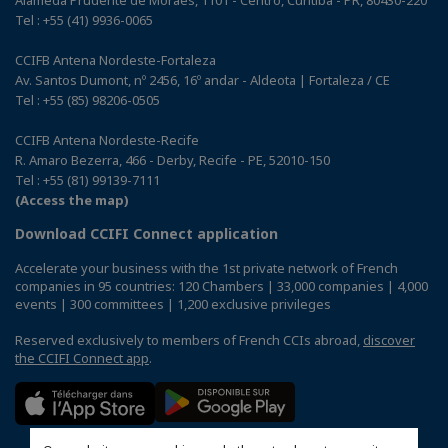
Alameda Prudente de Moraes, 1101 - Centro, Curitiba - PR, 80430-220
Tel : +55 (41) 9936-0065
CCIFB Antena Nordeste-Fortaleza
Av. Santos Dumont, nº 2456, 16º andar - Aldeota | Fortaleza / CE
Tel : +55 (85) 98206-0505
CCIFB Antena Nordeste-Recife
R. Amaro Bezerra, 466 - Derby, Recife - PE, 52010-150
Tel : +55 (81) 99139-7111
(Access the map)
Download CCIFI Connect application
Accelerate your business with the 1st private network of French
companies in 95 countries: 120 Chambers | 33,000 companies | 4,000
events | 300 committees | 1,200 exclusive privileges
Reserved exclusively to members of French CCIs abroad,
discover
the CCIFI Connect app
.