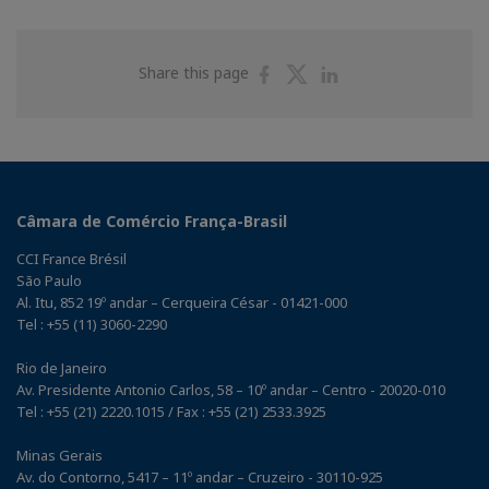
Share
Share
Share
Share this page
on
on
on
Facebook
Twitter
Linkedin
Câmara de Comércio França-Brasil
CCI France Brésil
São Paulo
Al. Itu, 852 19º andar – Cerqueira César - 01421-000
Tel : +55 (11) 3060-2290
Rio de Janeiro
Av. Presidente Antonio Carlos, 58 – 10º andar – Centro - 20020-010
Tel : +55 (21) 2220.1015 / Fax : +55 (21) 2533.3925
Minas Gerais
Av. do Contorno, 5417 – 11º andar – Cruzeiro - 30110-925