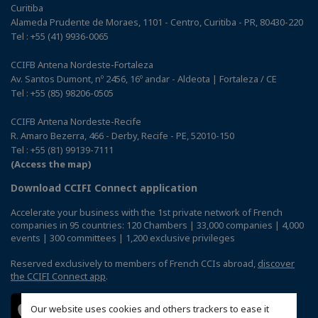
Curitiba
Alameda Prudente de Moraes, 1101 - Centro, Curitiba - PR, 80430-220
Tel : +55 (41) 9936-0065
CCIFB Antena Nordeste-Fortaleza
Av. Santos Dumont, nº 2456, 16º andar - Aldeota | Fortaleza / CE
Tel : +55 (85) 98206-0505
CCIFB Antena Nordeste-Recife
R. Amaro Bezerra, 466 - Derby, Recife - PE, 52010-150
Tel : +55 (81) 99139-7111
(Access the map)
Download CCIFI Connect application
Accelerate your business with the 1st private network of French
companies in 95 countries: 120 Chambers | 33,000 companies | 4,000
events | 300 committees | 1,200 exclusive privileges
Reserved exclusively to members of French CCIs abroad,
discover
the CCIFI Connect app
.
Our website uses cookies and others trackers to ease it