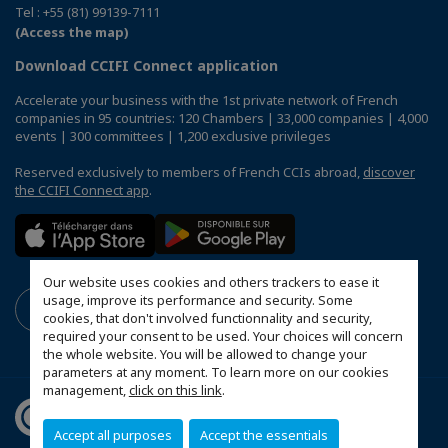
Tel : +55 (81) 99139-7111
(Access the map)
Download CCIFI Connect application
Accelerate your business with the 1st private network of French
companies in 95 countries: 120 Chambers | 33,000 companies | 4,000
events | 300 committees | 1,200 exclusive privileges
Reserved exclusively to members of French CCIs abroad,
discover
the CCIFI Connect app
.
Our website uses cookies and others trackers to ease it
usage, improve its performance and security. Some
cookies, that don't involved functionnality and security,
required your consent to be used. Your choices will concern
the whole website. You will be allowed to change your
parameters at any moment. To learn more on our cookies
management,
click on this link
.
Accept all purposes
Accept the essentials