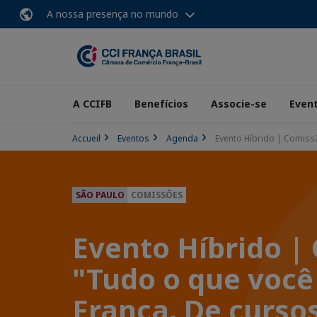
A nossa presença no mundo
A CCIFB
Benefícios
Associe-se
Even
Accueil
Eventos
Agenda
Evento Híbrido | Comiss
SÃO PAULO
COMISSÕES
Evento Híbrido 
"Tudo o que você
França. De curso