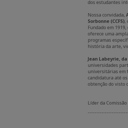
dos estudantes int
Nossa convidada,
Sorbonne (CCFS)
,
Fundado em 1919, o
oferece uma ampla 
programas específi
história da arte, vi
Jean Labeyrie, da
universidades part
universitárias em f
candidatura até o
obtenção do visto 
Líder da Comissão
-----------------------