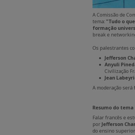
A Comissão de Com
tema:
"Tudo o que
formação univers
break e networking
Os palestrantes co
Jefferson Ch
Anyuli Pined
Civilização 
Jean Labeyr
A moderação será 
Resumo do tema 
Falar francês e es
por
Jefferson Ch
do ensino superior