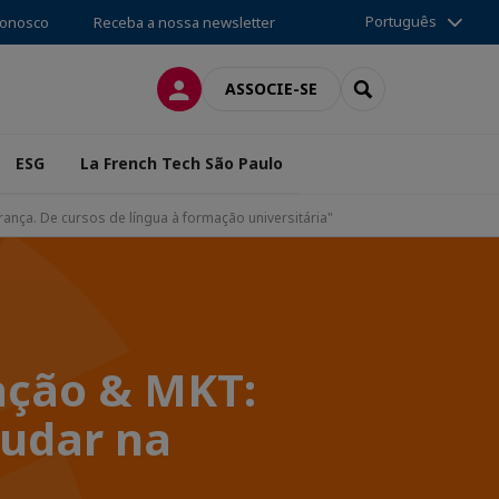
Português
conosco
Receba a nossa newsletter
CONEXÃO
SEARCH
ASSOCIE-SE
ESG
La French Tech São Paulo
nça. De cursos de língua à formação universitária"
ação & MKT:
tudar na