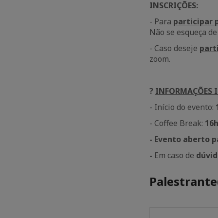
INSCRIÇÕES:
- Para
participar
Não se esqueça de
- Caso deseje
part
zoom.
?
INFORMAÇÕES 
- Início do evento:
- Coffee Break:
16
- Evento aberto p
-
Em caso de
dúvid
Palestrante