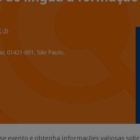
-3)
r, 01421-001, São Paulo,
e evento e obtenha informações valiosas sob