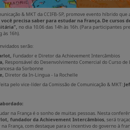
unicação & MKT da CCIFB-SP, promove evento híbrido que 
 você precisa saber para estudar na França. De cursos de
itária",
no dia 10.06 das 14h às 16h. (Para participantes pre
 às 16h).
nvidados serão:
arlot,
Fundador e Diretor da Achievement Intercâmbios
a,
Responsável do Desenvolvimento Comercial do Curso de 
Francesa da Sorbonne
ie,
Diretor da In-Lingua - la Rochelle
feita pelo vice-líder da Comissão de Comunicação & MKT:
Je
abordado:
tudar na França é o sonho de muitas pessoas. Nesta conferê
arlot, fundador da Achievement Intercâmbios
, será traç
 na França, com destaque para o incentivo do governo à franc