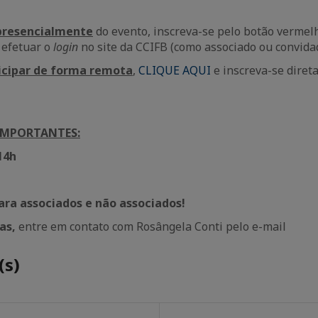
 presencialmente
do evento, inscreva-se pelo botão vermel
 efetuar o
login
no site da CCIFB (como associado ou convida
icipar de forma remota
,
CLIQUE AQUI
e inscreva-se diret
IMPORTANTES:
14h
h
ara associados e não associados!
as,
entre em contato com Rosângela Conti pelo e-mail
(s)