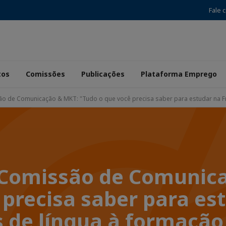
Fale 
tos
Comissões
Publicações
Plataforma Emprego
ão de Comunicação & MKT: "Tudo o que você precisa saber para estudar na Fra
| Comissão de Comunic
 precisa saber para es
s de língua à formação