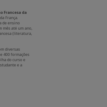
ção Francesa da
 da França.
a de ensino
um mês até um ano,
ncesa (literatura,
om diversas
 e 400 formações
olha do curso e
studante e a