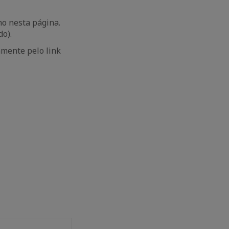
ho nesta página.
do).
amente pelo link