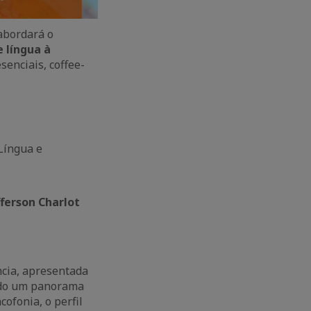
abordará o
 língua à
senciais, coffee-
Língua e
fferson Charlot
ncia, apresentada
ado um panorama
ofonia, o perfil