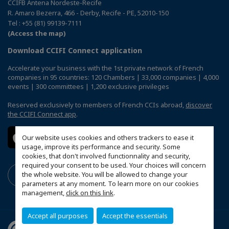
CCIFB Antena Nordeste-Recife
R. Amaro Bezerra, 466 - Derby, Recife - PE, 52010-150
Tel : +55 (81) 99139-7111
(Access the map)
Download CCIFI Connect application
Accelerate your business with the 1st private network of French
companies in 95 countries: 120 Chambers | 33,000 companies | 4,000
events | 300 committees | 1,200 exclusive privileges
Reserved exclusively to members of French CCIs abroad,
discover
the CCIFI Connect app
.
Our website uses cookies and others trackers to ease it
usage, improve its performance and security. Some
cookies, that don't involved functionnality and security,
required your consent to be used. Your choices will concern
the whole website. You will be allowed to change your
parameters at any moment. To learn more on our cookies
management,
click on this link
.
Accept all purposes
Accept the essentials