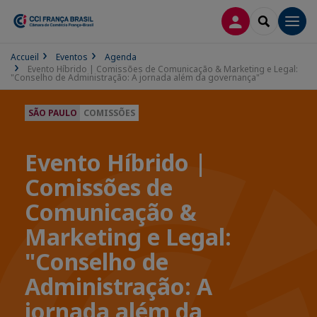
CONEXÃO
SEARCH
Men
Accueil
Eventos
Agenda
Evento Híbrido | Comissões de Comunicação & Marketing e Legal:
"Conselho de Administração: A jornada além da governança"
SÃO PAULO
COMISSÕES
Evento Híbrido |
Comissões de
Comunicação &
Marketing e Legal:
"Conselho de
Administração: A
jornada além da