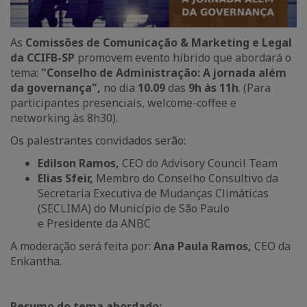
As
Comissões de Comunicação & Marketing
e Legal
da CCIFB-SP
promovem evento híbrido que abordará o
tema:
"Conselho de Administração: A jornada além
da governança",
no dia
10.09
das
9h às 11h
. (Para
participantes presenciais, welcome-coffee e
networking às 8h30).
Os palestrantes convidados serão:
Edilson Ramos
,
CEO do Advisory Council Team
Elias Sfeir,
Membro do Conselho Consultivo da
Secretaria Executiva de Mudanças Climáticas
(SECLIMA) do Município de São Paulo
e Presidente da ANBC
A moderação será feita por:
Ana Paula Ramos,
CEO da
Enkantha.
Resumo do tema abordado: