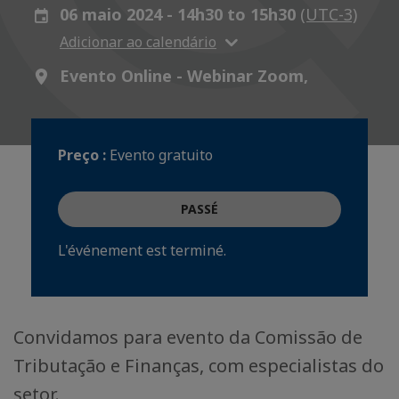
06 maio 2024 - 14h30 to 15h30
(UTC-3)
Adicionar ao calendário
Evento Online - Webinar Zoom,
Preço :
Evento gratuito
PASSÉ
L'événement est terminé.
Convidamos para evento da Comissão de
Tributação e Finanças, com especialistas do
setor.