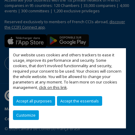
Accelerate your business with the 1st private network of French
companies in 95 countries: 120 Chambers | 33,000 companies | 4,000
events | 300 committees | 1,200 exclusive privileges
Reserved exclusively to members of French CCIs abroad,
discover
the CCIFI Connect app
.
Our website uses cookies and others trackers to ease it
usage, improve its performance and security. Some
cookies, that don't involved functionnality and security,
required your consent to be used. Your choices will concern
the whole website. You will be allowed to change your
parameters at any moment. To learn more on our cookies
management,
click on this link
.
Accept all purposes
Accept the essentials
Mapa do Site
Política de Privacidade
Código de ética
Customize
Configure cookies preferences
© 2026 Câmara de Comércio França-Brasil