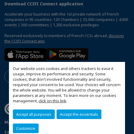
Download CCIFI Connect application
Accelerate your business with the 1st private network of French
companies in 95 countries: 120 Chambers | 33,000 companies | 4,000
events | 300 committees | 1,200 exclusive privileges
Reserved exclusively to members of French CCIs abroad,
discover
the CCIFI Connect app
.
Our website uses cookies and others trackers to ease it
usage, improve its performance and security. Some
cookies, that don't involved functionnality and security,
required your consent to be used. Your choices will concern
the whole website. You will be allowed to change your
parameters at any moment. To learn more on our cookies
management,
click on this link
.
Accept all purposes
Accept the essentials
Mapa do Site
Política de Privacidade
Código de ética
Customize
Configure cookies preferences