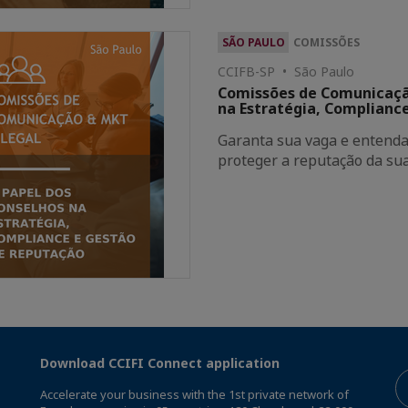
SÃO PAULO
COMISSÕES
CCIFB-SP • São Paulo
Comissões de Comunicação
na Estratégia, Complianc
Garanta sua vaga e entenda 
proteger a reputação da su
Download CCIFI Connect application
Accelerate your business with the 1st private network of