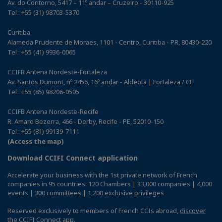
Av. do Contorno, 5417 – 11º andar – Cruzeiro - 30110-925
Tel : +55 (31) 98703-5370
Curitiba
Alameda Prudente de Moraes, 1101 - Centro, Curitiba - PR, 80430-220
Tel : +55 (41) 9936-0065
CCIFB Antena Nordeste-Fortaleza
Av. Santos Dumont, nº 2456, 16º andar - Aldeota | Fortaleza / CE
Tel : +55 (85) 98206-0505
CCIFB Antena Nordeste-Recife
R. Amaro Bezerra, 466 - Derby, Recife - PE, 52010-150
Tel : +55 (81) 99139-7111
(Access the map)
Download CCIFI Connect application
Accelerate your business with the 1st private network of French
companies in 95 countries: 120 Chambers | 33,000 companies | 4,000
events | 300 committees | 1,200 exclusive privileges
Reserved exclusively to members of French CCIs abroad,
discover
the CCIFI Connect app
.