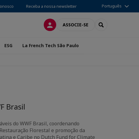
Português
conosco
Receba a nossa newsletter
CONEXÃO
SEARCH
ASSOCIE-SE
ESG
La French Tech São Paulo
 Brasil
táveis do WWF Brasil, coordenando
 Restauração Florestal e promoção da
atina e Caribe no Dutch Fund for Climate