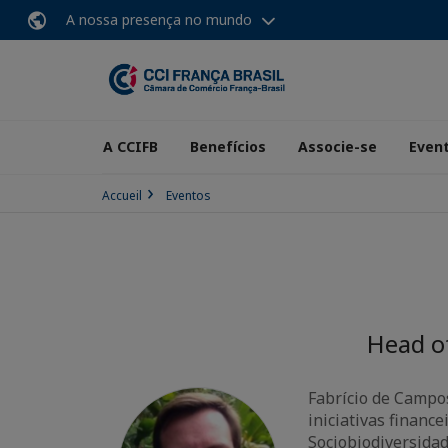
A nossa presença no mundo
A CCIFB
Benefícios
Associe-se
Even
Accueil
Eventos
Head o
Fabrício de Campo
iniciativas financ
Sociobiodiversidad