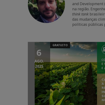
and Development (
na região. Engenh
think tank
brasilei
das mudanças climá
políticas públicas 
GRATUITO
6
AGO.
2025