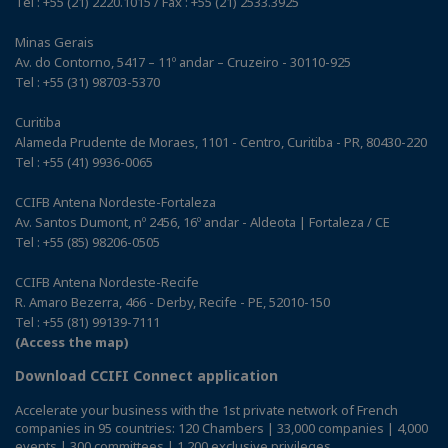
Tel : +55 (21) 2220.1015 / Fax : +55 (21) 2533.3925
Minas Gerais
Av. do Contorno, 5417 – 11º andar – Cruzeiro - 30110-925
Tel : +55 (31) 98703-5370
Curitiba
Alameda Prudente de Moraes, 1101 - Centro, Curitiba - PR, 80430-220
Tel : +55 (41) 9936-0065
CCIFB Antena Nordeste-Fortaleza
Av. Santos Dumont, nº 2456, 16º andar - Aldeota | Fortaleza / CE
Tel : +55 (85) 98206-0505
CCIFB Antena Nordeste-Recife
R. Amaro Bezerra, 466 - Derby, Recife - PE, 52010-150
Tel : +55 (81) 99139-7111
(Access the map)
Download CCIFI Connect application
Accelerate your business with the 1st private network of French
companies in 95 countries: 120 Chambers | 33,000 companies | 4,000
events | 300 committees | 1,200 exclusive privileges