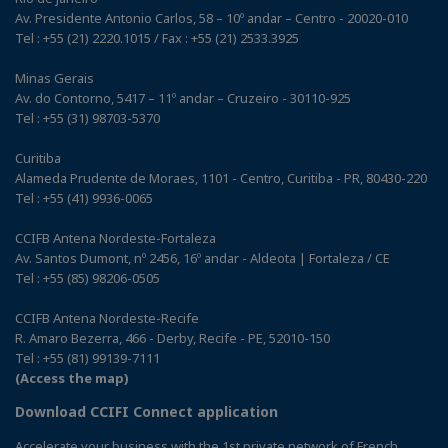
Av. Presidente Antonio Carlos, 58 – 10º andar – Centro - 20020-010
Tel : +55 (21) 2220.1015 / Fax : +55 (21) 2533.3925
Minas Gerais
Av. do Contorno, 5417 – 11º andar – Cruzeiro - 30110-925
Tel : +55 (31) 98703-5370
Curitiba
Alameda Prudente de Moraes, 1101 - Centro, Curitiba - PR, 80430-220
Tel : +55 (41) 9936-0065
CCIFB Antena Nordeste-Fortaleza
Av. Santos Dumont, nº 2456, 16º andar - Aldeota | Fortaleza / CE
Tel : +55 (85) 98206-0505
CCIFB Antena Nordeste-Recife
R. Amaro Bezerra, 466 - Derby, Recife - PE, 52010-150
Tel : +55 (81) 99139-7111
(Access the map)
Download CCIFI Connect application
Accelerate your business with the 1st private network of French