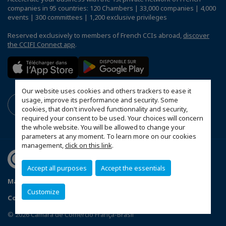
companies in 95 countries: 120 Chambers | 33,000 companies | 4,000
events | 300 committees | 1,200 exclusive privileges
Reserved exclusively to members of French CCIs abroad,
discover
the CCIFI Connect app
.
Our website uses cookies and others trackers to ease it
usage, improve its performance and security. Some
cookies, that don't involved functionnality and security,
required your consent to be used. Your choices will concern
the whole website. You will be allowed to change your
parameters at any moment. To learn more on our cookies
management,
click on this link
.
Accept all purposes
Accept the essentials
Mapa do Site
Política de Privacidade
Código de ética
Customize
Configure cookies preferences
© 2026 Câmara de Comércio França-Brasil