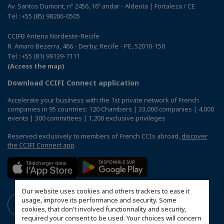
Av. Santos Dumont, nº 2456, 16º andar - Aldeota | Fortaleza / CE
Tel : +55 (85) 98206-0505
CCIFB Antena Nordeste-Recife
R. Amaro Bezerra, 466 - Derby, Recife - PE, 52010-150
Tel : +55 (81) 99139-7111
(Access the map)
Download CCIFI Connect application
Accelerate your business with the 1st private network of French
companies in 95 countries: 120 Chambers | 33,000 companies | 4,000
events | 300 committees | 1,200 exclusive privileges
Reserved exclusively to members of French CCIs abroad,
discover
the CCIFI Connect app
.
Our website uses cookies and others trackers to ease it
usage, improve its performance and security. Some
cookies, that don't involved functionnality and security,
required your consent to be used. Your choices will concern