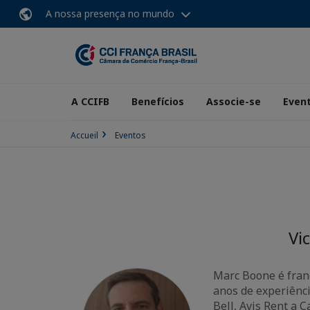
A nossa presença no mundo
A CCIFB
Benefícios
Associe-se
Even
Accueil
Eventos
Vi
Marc Boone é fran
anos de experiênc
Bell, Avis Rent a