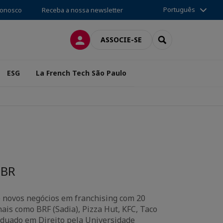
Português
conosco
Receba a nossa newsletter
CONEXÃO
SEARCH
ASSOCIE-SE
ESG
La French Tech São Paulo
-BR
e novos negócios em franchising com 20
is como BRF (Sadia), Pizza Hut, KFC, Taco
aduado em Direito pela Universidade