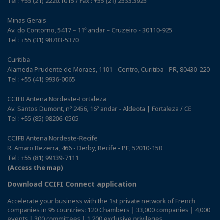
Tel : +55 (21) 2220.1015 / Fax : +55 (21) 2533.3925
Minas Gerais
Av. do Contorno, 5417 – 11º andar – Cruzeiro - 30110-925
Tel : +55 (31) 98703-5370
Curitiba
Alameda Prudente de Moraes, 1101 - Centro, Curitiba - PR, 80430-220
Tel : +55 (41) 9936-0065
CCIFB Antena Nordeste-Fortaleza
Av. Santos Dumont, nº 2456, 16º andar - Aldeota | Fortaleza / CE
Tel : +55 (85) 98206-0505
CCIFB Antena Nordeste-Recife
R. Amaro Bezerra, 466 - Derby, Recife - PE, 52010-150
Tel : +55 (81) 99139-7111
(Access the map)
Download CCIFI Connect application
Accelerate your business with the 1st private network of French
companies in 95 countries: 120 Chambers | 33,000 companies | 4,000
events | 300 committees | 1,200 exclusive privileges