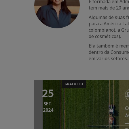
É formada em Admi
tem mais de 20 ano
Algumas de suas f
para a América Lat
colombiano), a Gru
de cosméticos).
Ela também é memb
dentro da Consume
em vários setores.
GRATUITO
25
SET.
2024