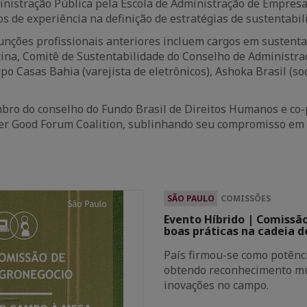
nistração Pública pela Escola de Administração de Empresa
s de experiência na definição de estratégias de sustentabi
unções profissionais anteriores incluem cargos em sustent
ina, Comitê de Sustentabilidade do Conselho de Administraç
po Casas Bahia (varejista de eletrônicos), Ashoka Brasil (so
ro do conselho do Fundo Brasil de Direitos Humanos e co-p
r Good Forum Coalition, sublinhando seu compromisso em i
SÃO PAULO
COMISSÕES
Evento Híbrido | Comissã
boas práticas na cadeia de
País firmou-se como potênc
obtendo reconhecimento mun
inovações no campo.