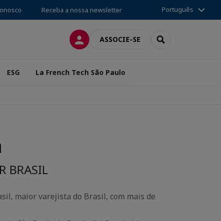
Português
conosco
Receba a nossa newsletter
CONEXÃO
SEARCH
ASSOCIE-SE
ESG
La French Tech São Paulo
a
UR BRASIL
il, maior varejista do Brasil, com mais de
.