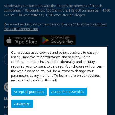
Accelerate your business with the 1st private network of French
companies in 95 countries: 120 Chambers | 33,000 companies | 4,000
events | 300 committees | 1,200 exclusive privileges
Reserved exclusively to members of French CCIs abroad,
discover
the CCIFI Connect app
.
Our website uses cookies and others trackers to ease it
usage, improve its performance and security. Some
cookies, that don't involved functionnality and security,
required your consent to be used. Your choices will concern
the whole website. You will be allowed to change your
parameters at any moment. To learn more on our cookies
management,
click on this link
.
Accept all purposes
Accept the essentials
Mapa do Site
Política de Privacidade
Código de ética
Customize
Configure cookies preferences