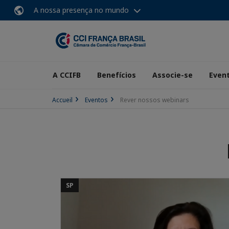
A nossa presença no mundo
A CCIFB
Benefícios
Associe-se
Even
Accueil
Eventos
Rever nossos webinars
SP