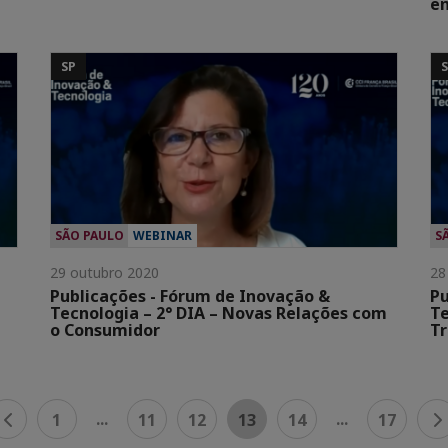
e
SP
SÃO PAULO
WEBINAR
S
29 outubro 2020
28
Publicações - Fórum de Inovação &
Pu
Tecnologia – 2° DIA – Novas Relações com
Te
o Consumidor
Tr
...
...
1
11
12
13
14
17