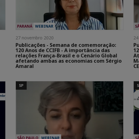
PARANÁ
WEBINAR
S
27 novembro 2020
24
Publicações - Semana de comemoração:
Pu
120 Anos de CCIFB - A importância das
12
relações França-Brasil e o Cenário Global
At
afetando ambas as economias com Sérgio
Ma
Amaral
CE
SP
SÃO PAULO
WEBINAR
S