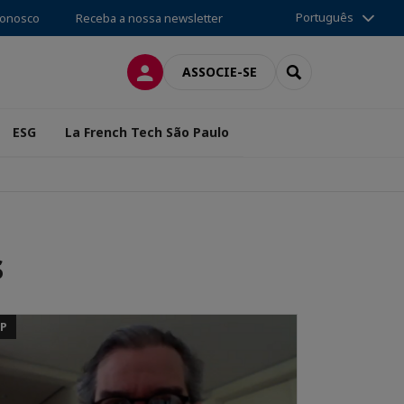
Português
conosco
Receba a nossa newsletter
CONEXÃO
SEARCH
ASSOCIE-SE
ESG
La French Tech São Paulo
s
SP