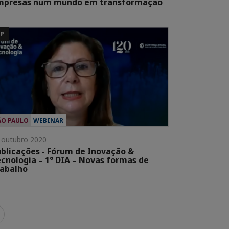
mpresas num mundo em transformação
SP
ÃO PAULO
WEBINAR
 outubro 2020
blicações - Fórum de Inovação &
cnologia – 1° DIA – Novas formas de
abalho