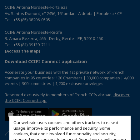
CCIFB Antena Nordeste-Fortaleza
Av. Santos Dumont, nº 2456, 16º andar - Aldeota | Fortaleza / CE
Tel : +55 (85) 98206-0505
CCIFB Antena Nordeste-Recife
R. Amaro Bezerra, 466 - Derby, Recife - PE, 52010-150
Tel : +55 (81) 99139-7111
(Access the map)
Download CCIFI Connect application
Accelerate your business with the 1st private network of French
companies in 95 countries: 120 Chambers | 33,000 companies | 4,000
events | 300 committees | 1,200 exclusive privileges
Reserved exclusively to members of French CCIs abroad,
discover
the CCIFI Connect app
.
Our website uses cookies and others trackers to ease it
usage, improve its performance and security. Some
cookies, that don't involved functionnality and security,
required your consent to be used. Your choices will concern