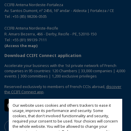
CCIFB Antena Nordeste-Fortaleza
Av. Santos Dumont, nº 2456, 16º andar - Aldeota | Fortaleza / CE
Tel : +55 (85) 98206-0505
CCIFB Antena Nordeste-Recife
R. Amaro Bezerra, 466 - Derby, Recife - PE, 52010-150
Tel : +55 (81) 99139-7111
(Access the map)
Download CCIFI Connect application
Accelerate your business with the 1st private network of French
companies in 95 countries: 120 Chambers | 33,000 companies | 4,000
events | 300 committees | 1,200 exclusive privileges
Reserved exclusively to members of French CCIs abroad,
discover
the CCIFI Connect app
.
Our website uses cookies and others trackers to ease it
usage, improve its performance and security. Some
cookies, that don't involved functionnality and security,
required your consent to be used. Your choices will concern
the whole website. You will be allowed to change your