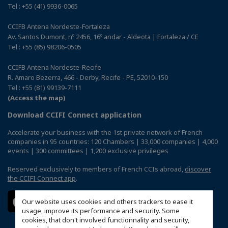
Tel : +55 (41) 9936-0065
CCIFB Antena Nordeste-Fortaleza
Av. Santos Dumont, nº 2456, 16º andar - Aldeota | Fortaleza / CE
Tel : +55 (85) 98206-0505
CCIFB Antena Nordeste-Recife
R. Amaro Bezerra, 466 - Derby, Recife - PE, 52010-150
Tel : +55 (81) 99139-7111
(Access the map)
Download CCIFI Connect application
Accelerate your business with the 1st private network of French
companies in 95 countries: 120 Chambers | 33,000 companies | 4,000
events | 300 committees | 1,200 exclusive privileges
Reserved exclusively to members of French CCIs abroad,
discover
the CCIFI Connect app
.
Our website uses cookies and others trackers to ease it
usage, improve its performance and security. Some
cookies, that don't involved functionnality and security,