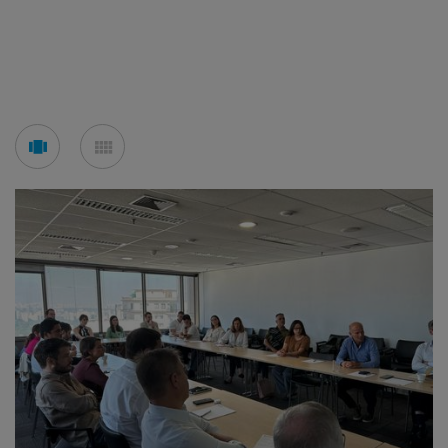
See
See
carousel
mosaic
mode
mode