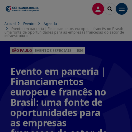
CONEXÃO
SEARCH
Men
Accueil
Eventos
Agenda
Evento em parceria | Financiamentos europeu e francês no Brasil:
uma fonte de oportunidades para as empresas francesas do setor de
infraestrutura
SÃO PAULO
EVENTOS ESPECIAIS
ESG
Evento em parceria |
Financiamentos
europeu e francês no
Brasil: uma fonte de
oportunidades para
as empresas