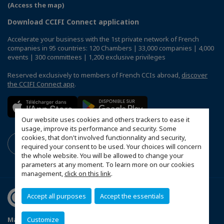
(Access the map)
Download CCIFI Connect application
Accelerate your business with the 1st private network of French
companies in 95 countries: 120 Chambers | 33,000 companies | 4,000
events | 300 committees | 1,200 exclusive privileges
Reserved exclusively to members of French CCIs abroad,
discover
the CCIFI Connect app
.
Our website uses cookies and others trackers to ease it
usage, improve its performance and security. Some
cookies, that don't involved functionnality and security,
required your consent to be used. Your choices will concern
the whole website. You will be allowed to change your
parameters at any moment. To learn more on our cookies
management,
click on this link
.
Accept all purposes
Accept the essentials
Mapa do Site
Política de Privacidade
Código de ética
Customize