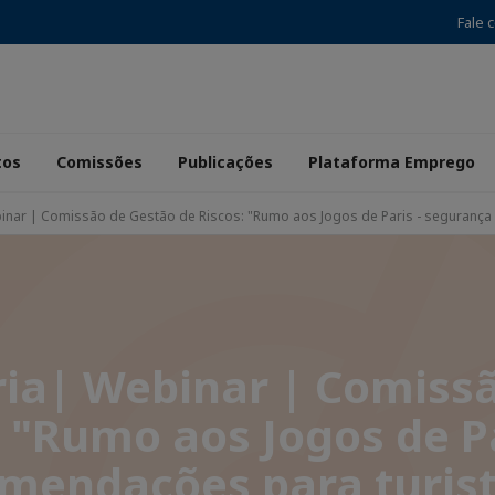
Fale 
tos
Comissões
Publicações
Plataforma Emprego
inar | Comissão de Gestão de Riscos: "Rumo aos Jogos de Paris - segurança
ia| Webinar | Comiss
 "Rumo aos Jogos de Pa
mendações para turist