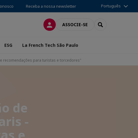
Português
conosco
Receba a nossa newsletter
CONEXÃO
SEARCH
ASSOCIE-SE
ESG
La French Tech São Paulo
 e recomendações para turistas e torcedores"
ão de
ris -
as e