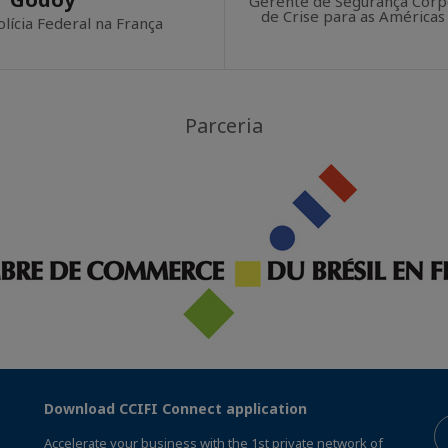
Gerente de Segurança Corp
de Crise para as Américas
lícia Federal na França
Parceria
Download CCIFI Connect application
Accelerate your business with the 1st private network of