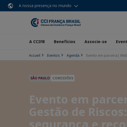
A nossa presença no mundo
A CCIFB
Benefícios
Associe-se
Even
Accueil
Eventos
Agenda
Evento em parceria| Web
SÃO PAULO
COMISSÕES
Evento em parcer
Gestão de Riscos:
segurança e reco