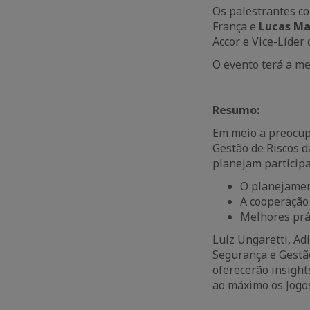
Os palestrantes c
França e
Lucas Mar
Accor e Vice-Líder
O evento terá a m
Resumo:
Em meio a preocup
Gestão de Riscos 
planejam participa
O planejamen
A cooperação 
Melhores prát
Luiz Ungaretti, Adi
Segurança e Gestão
oferecerão insight
ao máximo os Jogos