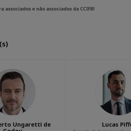
ra associados e não associados da CCIFB!
(s)
erto Ungaretti de
Lucas Piff
Godoy