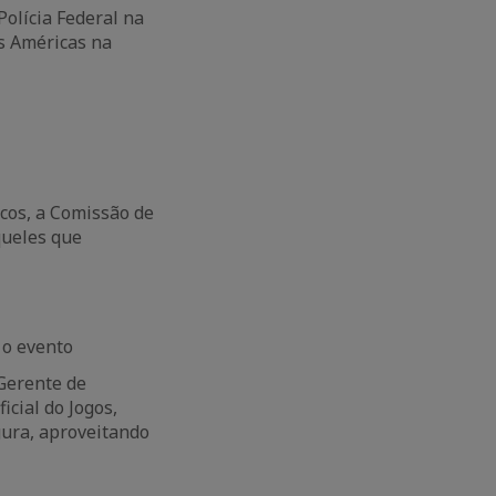
 Polícia Federal na
s Américas na
cos, a Comissão de
queles que
 o evento
 Gerente de
icial do Jogos,
gura, aproveitando