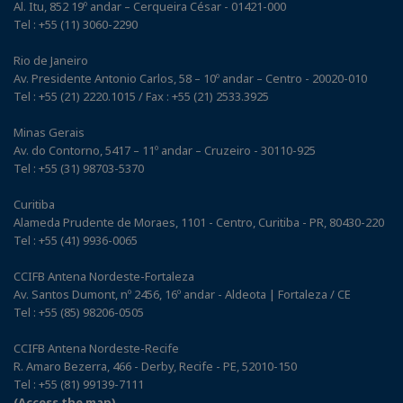
Al. Itu, 852 19º andar – Cerqueira César - 01421-000
Tel : +55 (11) 3060-2290
Rio de Janeiro
Av. Presidente Antonio Carlos, 58 – 10º andar – Centro - 20020-010
Tel : +55 (21) 2220.1015 / Fax : +55 (21) 2533.3925
Minas Gerais
Av. do Contorno, 5417 – 11º andar – Cruzeiro - 30110-925
Tel : +55 (31) 98703-5370
Curitiba
Alameda Prudente de Moraes, 1101 - Centro, Curitiba - PR, 80430-220
Tel : +55 (41) 9936-0065
CCIFB Antena Nordeste-Fortaleza
Av. Santos Dumont, nº 2456, 16º andar - Aldeota | Fortaleza / CE
Tel : +55 (85) 98206-0505
CCIFB Antena Nordeste-Recife
R. Amaro Bezerra, 466 - Derby, Recife - PE, 52010-150
Tel : +55 (81) 99139-7111
(Access the map)