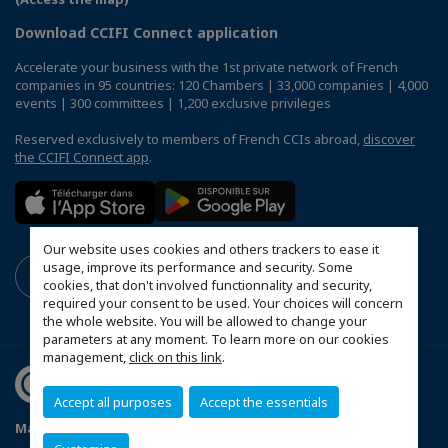
Download CCIFI Connect application
Accelerate your business with the 1st private network of French
companies in 95 countries: 120 Chambers | 33,000 companies | 4,000
events | 300 committees | 1,200 exclusive privileges
Reserved exclusively to members of French CCIs abroad,
discover
the CCIFI Connect app
.
Our website uses cookies and others trackers to ease it
usage, improve its performance and security. Some
cookies, that don't involved functionnality and security,
required your consent to be used. Your choices will concern
the whole website. You will be allowed to change your
parameters at any moment. To learn more on our cookies
management,
click on this link
.
Accept all purposes
Accept the essentials
Mapa do Site
Política de Privacidade
Código de ética