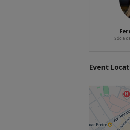
Fer
Sócia d
Event Locat