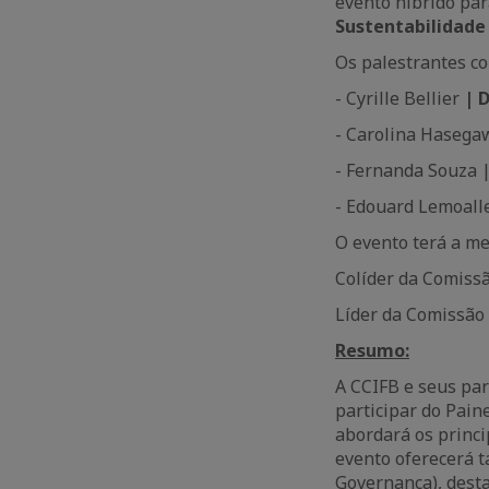
evento híbrido par
Sustentabilidade 
Os palestrantes co
- Cyrille Bellier
| D
- Carolina Hasega
- Fernanda Souza 
- Edouard Lemoall
O evento terá a m
Colíder da Comiss
Líder da Comissão
Resumo:
A CCIFB e seus par
participar do Pain
abordará os princi
evento oferecerá t
Governança), desta