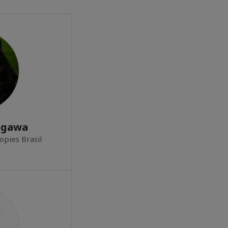
egawa
pies Brasil