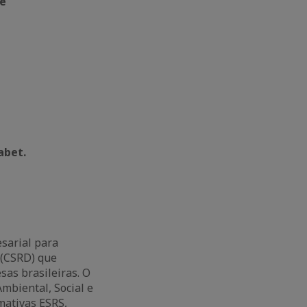
de
abet.
esarial para
 (CSRD) que
sas brasileiras. O
mbiental, Social e
mativas ESRS,