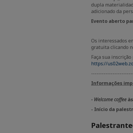
dupla materialidad
adicionado da pers
Evento aberto pa
Os interessados 
gratuita clicando n
Faça sua inscrição
https://us02web.
-----------------------
Informações imp
- Welcome coffee
às
- I
nício da pales
Palestrante