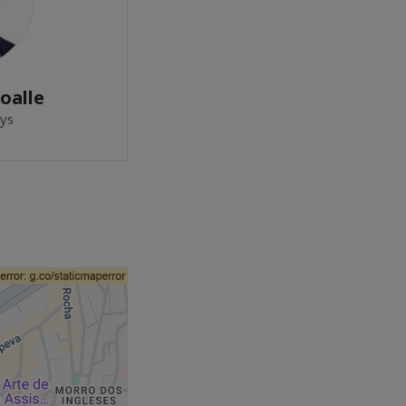
oalle
tys