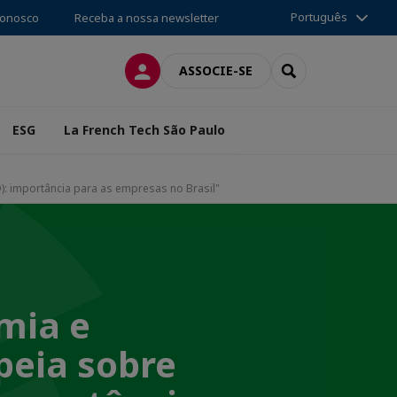
Português
conosco
Receba a nossa newsletter
CONEXÃO
SEARCH
ASSOCIE-SE
ESG
La French Tech São Paulo
): importância para as empresas no Brasil"
mia e
peia sobre