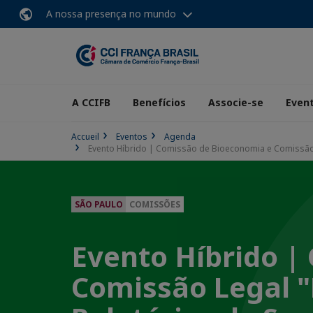
A nossa presença no mundo
A CCIFB
Benefícios
Associe-se
Even
Accueil
Eventos
Agenda
Evento Híbrido | Comissão de Bioeconomia e Comissão Le
SÃO PAULO
COMISSÕES
Evento Híbrido |
Comissão Legal "P