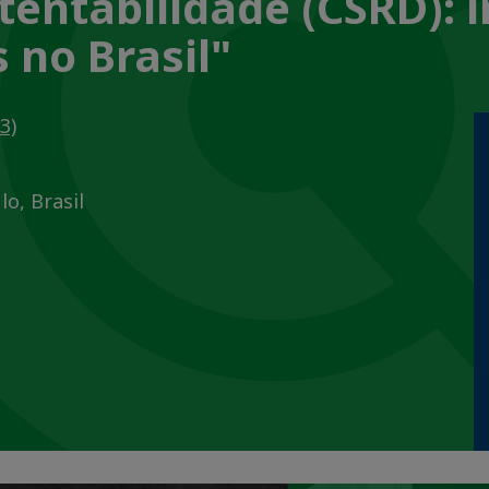
stentabilidade (CSRD):
 no Brasil"
3)
o, Brasil