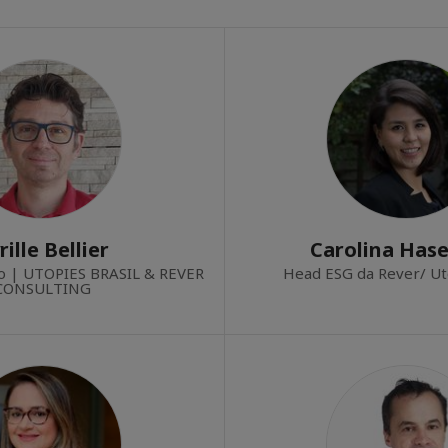
rille Bellier
Carolina Has
vo | UTOPIES BRASIL & REVER
Head ESG da Rever/ Uto
CONSULTING