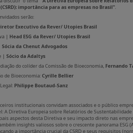
a discutir o tema
“
A Diretiva Europeia sobre Relatórios 
(CSRD): importância para as empresas no Brasil"
.
nvidados serão:
iretor Executivo da Rever/ Utopies Brasil
wa |
Head ESG da Rever/ Utopies Brasil
|
Sócia da Chenut Advogados
e |
Sócio da Adaltys
ediação do colíder da Comissão de Bioeconomia,
Fernando T
ão de Bioeconomia:
Cyrille Bellier
 Legal:
Philippe Boutaud-Sanz
ceiros institucionais convidam associados e o público empr
el: A Diretiva Europeia sobre Relatórios de Sustentabilidade
pais aspectos desta Diretiva e seu impacto direto nas empre
ambém insights valiosos sobre o crescente panorama ESG (A
cando a importância crucial da CSRD e seus requisitos (nor