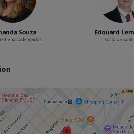
nanda Souza
Edouard Lem
a Chenut Advogados
Sócio da Adal
ion