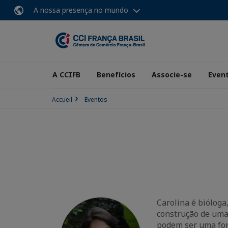
A nossa presença no mundo
A CCIFB
Benefícios
Associe-se
Even
Accueil
Eventos
Carolina é bióloga
construção de uma 
podem ser uma for