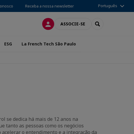
Português
conosco
Receba a nossa newsletter
CONEXÃO
SEARCH
ASSOCIE-SE
ESG
La French Tech São Paulo
rol se dedica há mais de 12 anos na
que tanto as pessoas como os negócios
acelerar o entendimento e a integração da