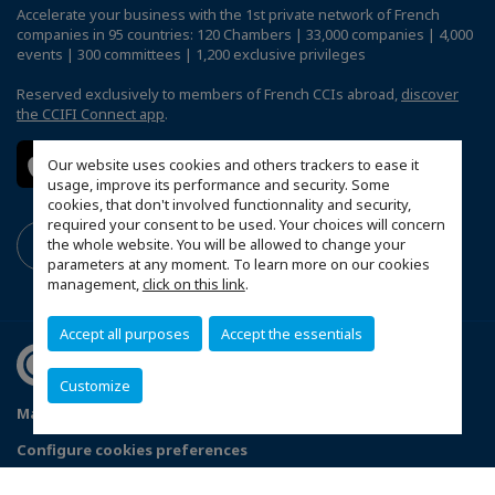
Accelerate your business with the 1st private network of French
companies in 95 countries: 120 Chambers | 33,000 companies | 4,000
events | 300 committees | 1,200 exclusive privileges
Reserved exclusively to members of French CCIs abroad,
discover
the CCIFI Connect app
.
Our website uses cookies and others trackers to ease it
usage, improve its performance and security. Some
cookies, that don't involved functionnality and security,
required your consent to be used. Your choices will concern
the whole website. You will be allowed to change your
parameters at any moment. To learn more on our cookies
management,
click on this link
.
Accept all purposes
Accept the essentials
Customize
Mapa do Site
Política de Privacidade
Código de ética
Configure cookies preferences
© 2026 Câmara de Comércio França-Brasil