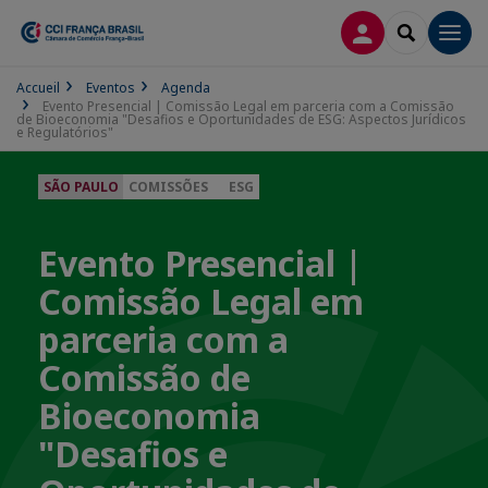
CONEXÃO
SEARCH
Men
Accueil
Eventos
Agenda
Evento Presencial | Comissão Legal em parceria com a Comissão
de Bioeconomia "Desafios e Oportunidades de ESG: Aspectos Jurídicos
e Regulatórios"
SÃO PAULO
COMISSÕES
ESG
Evento Presencial |
Comissão Legal em
parceria com a
Comissão de
Bioeconomia
"Desafios e