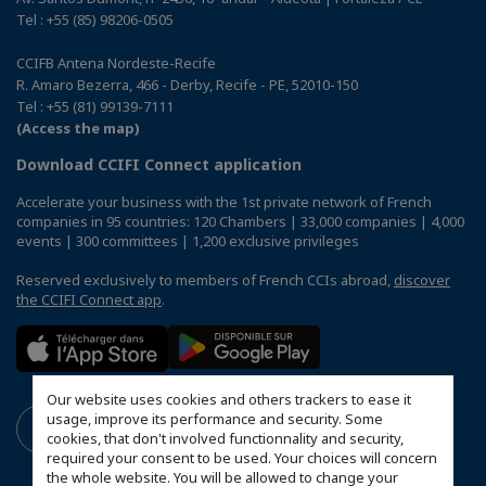
Tel : +55 (85) 98206-0505
CCIFB Antena Nordeste-Recife
R. Amaro Bezerra, 466 - Derby, Recife - PE, 52010-150
Tel : +55 (81) 99139-7111
(Access the map)
Download CCIFI Connect application
Accelerate your business with the 1st private network of French
companies in 95 countries: 120 Chambers | 33,000 companies | 4,000
events | 300 committees | 1,200 exclusive privileges
Reserved exclusively to members of French CCIs abroad,
discover
the CCIFI Connect app
.
Our website uses cookies and others trackers to ease it
usage, improve its performance and security. Some
cookies, that don't involved functionnality and security,
required your consent to be used. Your choices will concern
the whole website. You will be allowed to change your