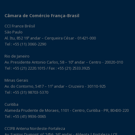
Câmara de Comércio França-Brasil
CCI France Brésil
São Paulo
Al. Itu, 852 19º andar – Cerqueira César - 01421-000
Tel : +55 (11) 3060-2290
Rio de Janeiro
Av. Presidente Antonio Carlos, 58 – 10º andar – Centro - 20020-010
Tel : +55 (21) 2220.1015 / Fax : +55 (21) 2533.3925
Minas Gerais
Av. do Contorno, 5417 – 11º andar – Cruzeiro - 30110-925
Tel : +55 (31) 98703-5370
Curitiba
Alameda Prudente de Moraes, 1101 - Centro, Curitiba - PR, 80430-220
Tel : +55 (41) 9936-0065
CCIFB Antena Nordeste-Fortaleza
Av. Santos Dumont, nº 2456, 16º andar - Aldeota | Fortaleza / CE