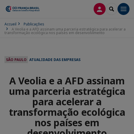
CONEXÃO
SEARCH
Men
Accueil
Publicações
A Veolia e a AFD assinam uma parceria estratégica para acelerar a
transformação ecológica nos países em desenvolvimento
SÃO PAULO
ATUALIDADE DAS EMPRESAS
A Veolia e a AFD assinam
uma parceria estratégica
para acelerar a
transformação ecológica
nos países em
desenvolvimento