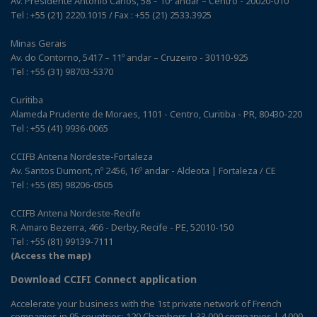
Av. Presidente Antonio Carlos, 58 – 10º andar – Centro - 20020-010
Tel : +55 (21) 2220.1015 / Fax : +55 (21) 2533.3925
Minas Gerais
Av. do Contorno, 5417 – 11º andar – Cruzeiro - 30110-925
Tel : +55 (31) 98703-5370
Curitiba
Alameda Prudente de Moraes, 1101 - Centro, Curitiba - PR, 80430-220
Tel : +55 (41) 9936-0065
CCIFB Antena Nordeste-Fortaleza
Av. Santos Dumont, nº 2456, 16º andar - Aldeota | Fortaleza / CE
Tel : +55 (85) 98206-0505
CCIFB Antena Nordeste-Recife
R. Amaro Bezerra, 466 - Derby, Recife - PE, 52010-150
Tel : +55 (81) 99139-7111
(Access the map)
Download CCIFI Connect application
Accelerate your business with the 1st private network of French
companies in 95 countries: 120 Chambers | 33,000 companies | 4,000