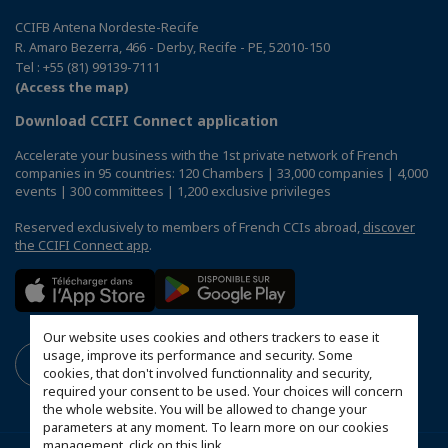
CCIFB Antena Nordeste-Recife
R. Amaro Bezerra, 466 - Derby, Recife - PE, 52010-150
Tel : +55 (81) 99139-7111
(Access the map)
Download CCIFI Connect application
Accelerate your business with the 1st private network of French
companies in 95 countries: 120 Chambers | 33,000 companies | 4,000
events | 300 committees | 1,200 exclusive privileges
Reserved exclusively to members of French CCIs abroad,
discover
the CCIFI Connect app
.
Our website uses cookies and others trackers to ease it
usage, improve its performance and security. Some
cookies, that don't involved functionnality and security,
required your consent to be used. Your choices will concern
the whole website. You will be allowed to change your
parameters at any moment. To learn more on our cookies
management,
click on this link
.