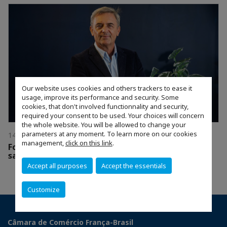
Our website uses cookies and others trackers to ease it
usage, improve its performance and security. Some
cookies, that don't involved functionnality and security,
required your consent to be used. Your choices will concern
the whole website. You will be allowed to change your
parameters at any moment. To learn more on our cookies
14 julho 2026
management,
click on this link
.
Foundever antecipa diretrizes da NR1 focando na
saúde mental
Accept all purposes
Accept the essentials
Customize
Câmara de Comércio França-Brasil