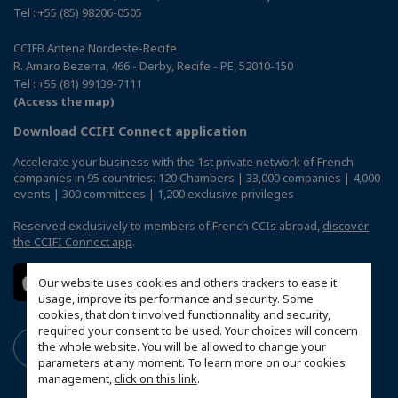
Tel : +55 (85) 98206-0505
CCIFB Antena Nordeste-Recife
R. Amaro Bezerra, 466 - Derby, Recife - PE, 52010-150
Tel : +55 (81) 99139-7111
(Access the map)
Download CCIFI Connect application
Accelerate your business with the 1st private network of French
companies in 95 countries: 120 Chambers | 33,000 companies | 4,000
events | 300 committees | 1,200 exclusive privileges
Reserved exclusively to members of French CCIs abroad,
discover
the CCIFI Connect app
.
Our website uses cookies and others trackers to ease it
usage, improve its performance and security. Some
cookies, that don't involved functionnality and security,
required your consent to be used. Your choices will concern
the whole website. You will be allowed to change your
parameters at any moment. To learn more on our cookies
management,
click on this link
.