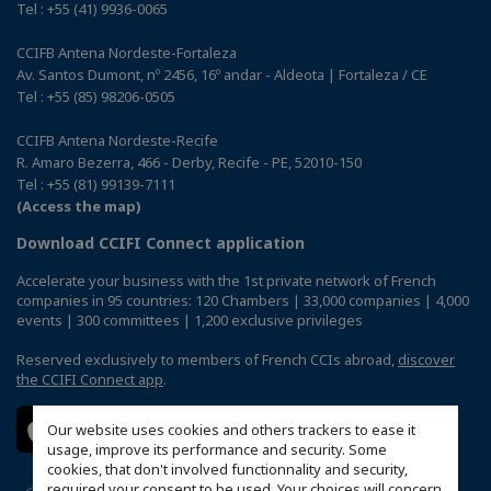
Tel : +55 (41) 9936-0065
CCIFB Antena Nordeste-Fortaleza
Av. Santos Dumont, nº 2456, 16º andar - Aldeota | Fortaleza / CE
Tel : +55 (85) 98206-0505
CCIFB Antena Nordeste-Recife
R. Amaro Bezerra, 466 - Derby, Recife - PE, 52010-150
Tel : +55 (81) 99139-7111
(Access the map)
Download CCIFI Connect application
Accelerate your business with the 1st private network of French
companies in 95 countries: 120 Chambers | 33,000 companies | 4,000
events | 300 committees | 1,200 exclusive privileges
Reserved exclusively to members of French CCIs abroad,
discover
the CCIFI Connect app
.
Our website uses cookies and others trackers to ease it
usage, improve its performance and security. Some
cookies, that don't involved functionnality and security,
required your consent to be used. Your choices will concern