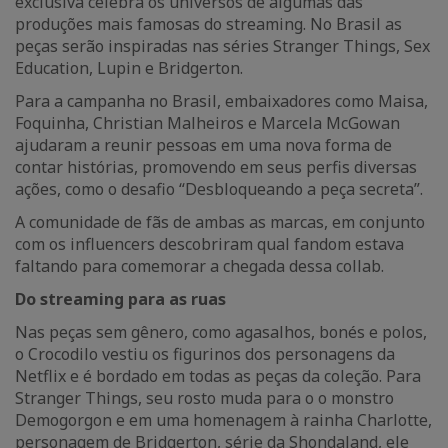
exclusiva celebra os universos de algumas das
produções mais famosas do streaming. No Brasil as
peças serão inspiradas nas séries Stranger Things, Sex
Education, Lupin e Bridgerton.
Para a campanha no Brasil, embaixadores como Maisa,
Foquinha, Christian Malheiros e Marcela McGowan
ajudaram a reunir pessoas em uma nova forma de
contar histórias, promovendo em seus perfis diversas
ações, como o desafio “Desbloqueando a peça secreta”.
A comunidade de fãs de ambas as marcas, em conjunto
com os influencers descobriram qual fandom estava
faltando para comemorar a chegada dessa collab.
Do streaming para as ruas
Nas peças sem gênero, como agasalhos, bonés e polos,
o Crocodilo vestiu os figurinos dos personagens da
Netflix e é bordado em todas as peças da coleção. Para
Stranger Things, seu rosto muda para o o monstro
Demogorgon e em uma homenagem à rainha Charlotte,
personagem de Bridgerton, série da Shondaland, ele