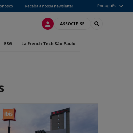
Português
conosco
Receba a nossa newsletter
CONEXÃO
SEARCH
ASSOCIE-SE
ESG
La French Tech São Paulo
s