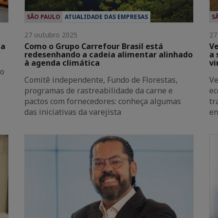
SÃO PAULO
ATUALIDADE DAS EMPRESAS
S
27 outubro 2025
27
ca
Como o Grupo Carrefour Brasil está
Ve
redesenhando a cadeia alimentar alinhado
a 
à agenda climática
vi
no
Comitê independente, Fundo de Florestas,
Ve
programas de rastreabilidade da carne e
ec
pactos com fornecedores: conheça algumas
tr
das iniciativas da varejista
en