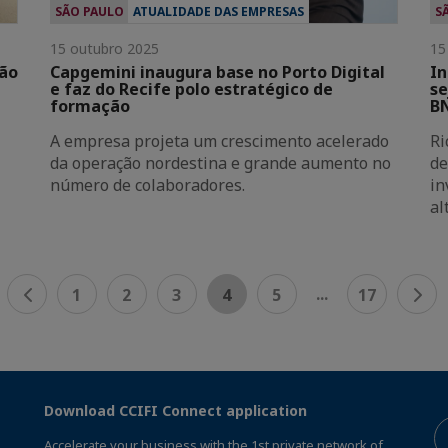
SÃO PAULO
ATUALIDADE DAS EMPRESAS
S
15 outubro 2025
15
são
Capgemini inaugura base no Porto Digital
In
e faz do Recife polo estratégico de
se
formação
BN
A empresa projeta um crescimento acelerado
Ri
da operação nordestina e grande aumento no
de
número de colaboradores.
in
al
...
1
2
3
4
5
17
Download CCIFI Connect application
Accelerate your business with the 1st private network of