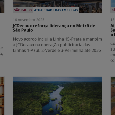
SÃO PAULO
ATUALIDADE DAS EMPRESAS
S
16 novembro 2025
15
JCDecaux reforça liderança no Metrô de
Ai
São Paulo
Sa
a 
Novo acordo inclui a Linha 15-Prata e mantém
Co
a JCDecaux na operação publicitária das
 e
su
Linhas 1-Azul, 2-Verde e 3-Vermelha até 2036
a,
em
co