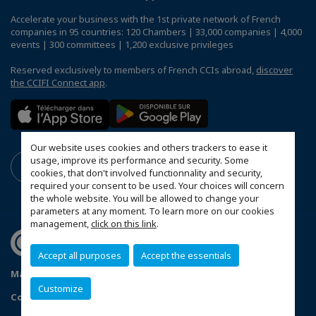
Accelerate your business with the 1st private network of French
companies in 95 countries: 120 Chambers | 33,000 companies | 4,000
events | 300 committees | 1,200 exclusive privileges
Reserved exclusively to members of French CCIs abroad,
discover
the CCIFI Connect app
.
Our website uses cookies and others trackers to ease it
usage, improve its performance and security. Some
cookies, that don't involved functionnality and security,
required your consent to be used. Your choices will concern
the whole website. You will be allowed to change your
parameters at any moment. To learn more on our cookies
management,
click on this link
.
Accept all purposes
Accept the essentials
Mapa do Site
Política de Privacidade
Código de ética
Customize
Configure cookies preferences