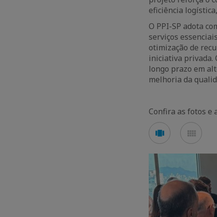
eficiência logístic
O PPI-SP adota com
serviços essenciai
otimização de recu
iniciativa privada
longo prazo em alt
melhoria da qualid
Confira as fotos e 
See
See
carousel
mos
mode
mod