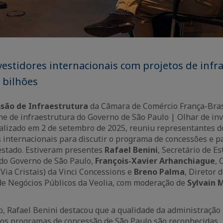
nvestidores internacionais com projetos de infr
 bilhões
são de Infraestrutura
da Câmara de Comércio França-Bras
ine de infraestrutura do Governo de São Paulo | Olhar de in
ealizado em 2 de setembro de 2025, reuniu representantes do
 internacionais para discutir o programa de concessões e p
estado. Estiveram presentes
Rafael Benini
, Secretário de E
do Governo de São Paulo,
François-Xavier Arhanchiague
,
 Via Cristais) da Vinci Concessions e
Breno Palma
, Diretor 
e Negócios Públicos da Veolia, com moderação de
Sylvain 
, Rafael Benini destacou que a qualidade da administração 
aos programas de concessão de São Paulo são reconhecidas