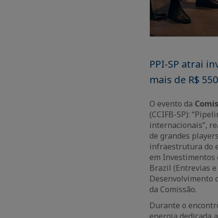
PPI-SP atrai i
mais de R$ 550
O evento da
Comis
(CCIFB-SP): “Pipel
internacionais”, r
de grandes players
infraestrutura do 
em Investimentos 
Brazil (Entrevias e
Desenvolvimento d
da Comissão.
Durante o encontro
energia dedicada 