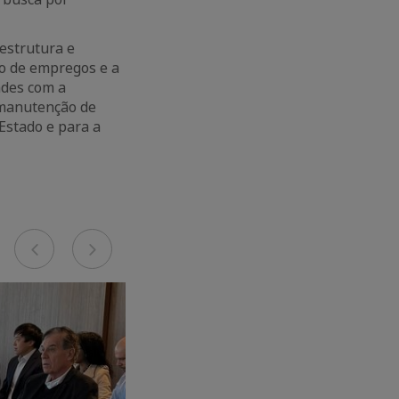
estrutura e
ão de empregos e a
ades com a
 manutenção de
Estado e para a
Previous
Next