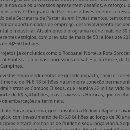
, ainda que os processos apresentem desafios, e reforçou 
imos anos. O Programa de Parcerias e Investimentos do Est
do pela Secretaria de Parcerias em Investimentos, tem como 
 ampliar oportunidades de emprego, desenvolvimento socioe
ntal e industrial. Atualmente o programa reúne mais de 30 
ferentes estágios, com previsão de mais de 50 leilões até 2
 de R$550 bilhões.
 projetos já concluídos como o Rodoanel Norte, a Rota Soroc
oral Paulista, além das concessões da Sabesp, da Emae, da Lo
 Campinas.
revistos empreendimentos de grande impacto, como o Túnel
stimento de R$ 8,18 bilhões na primeira conexão permanent
Administrativo Campos Elíseos, que reunirá 22 mil servido
orte de R$ 5,4 bilhões, e as Travessias Hídricas, que recebe
 de embarcações e terminais.
o Lote Paranapanema, que consolida a Rodovia Raposo Tava
egócio com investimento de R$5,8 bilhões ao longo de 30 anos
icípios e trará melhorias de fluidez e segurança viária. Seg
compromisso do governo com a escuta ativa da população e a