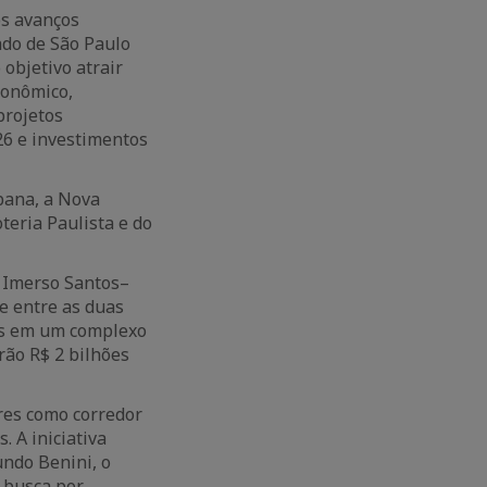
os avanços
ado de São Paulo
objetivo atrair
conômico,
projetos
026 e investimentos
abana, a Nova
teria Paulista e do
 Imerso Santos–
e entre as duas
res em um complexo
rão R$ 2 bilhões
res como corredor
. A iniciativa
undo Benini, o
 busca por