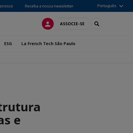
Português
conosco
Receba a nossa newsletter
CONEXÃO
SEARCH
ASSOCIE-SE
ESG
La French Tech São Paulo
trutura
as e