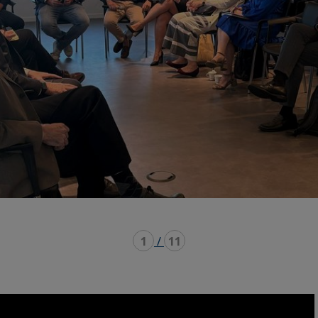
1
/
11