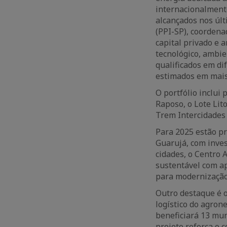
internacionalmente
alcançados nos últ
(PPI-SP), coordena
capital privado e
tecnológico, ambie
qualificados em di
estimados em mais
O portfólio inclui
Raposo, o Lote Lit
Trem Intercidades
Para 2025 estão p
Guarujá, com inve
cidades, o Centro 
sustentável com ap
para modernização
Outro destaque é 
logístico do agron
beneficiará 13 mun
projeto reforça o 