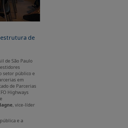
aestrutura de
il de São Paulo
vestidores
 setor público e
arcerias em
stado de Parcerias
 CFO Highways
de
Magne
, vice-líder
pública e a