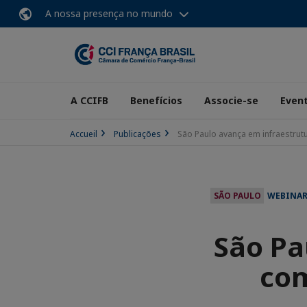
A nossa presença no mundo
A CCIFB
Benefícios
Associe-se
Even
Accueil
Publicações
São Paulo avança em infraestrut
SÃO PAULO
WEBINA
São Pa
com